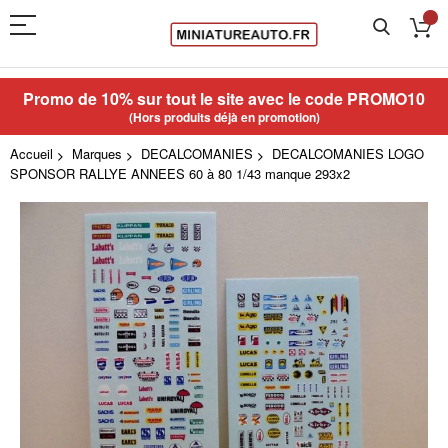
Promo de 10% sur tout le site avec le code
PROMO10
(Hors produits déjà en promotion)
Accueil
Marques
DECALCOMANIES
DECALCOMANIES LOGO
SPONSOR RALLYE ANNEES 60 à 80 1/43 manque 293x2
Skip
to
the
end
of
the
images
gallery