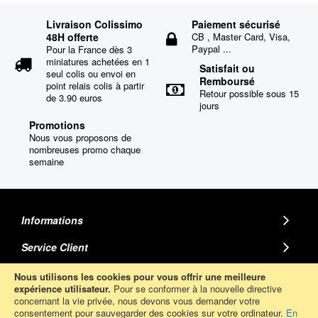
Livraison Colissimo
Paiement sécurisé
48H offerte
CB , Master Card, Visa,
Paypal ...
Pour la France dès 3
miniatures achetées en 1
Satisfait ou
seul colis ou envoi en
Remboursé
point relais colis à partir
Retour possible sous 15
de 3.90 euros
jours
Promotions
Nous vous proposons de
nombreuses promo chaque
semaine
Informations
Service Client
MINIATURE AUTO
Nous utilisons les cookies pour vous offrir une meilleure
expérience utilisateur.
Pour se conformer à la nouvelle directive
concernant la vie privée, nous devons vous demander votre
Abonnez-Vous
consentement pour sauvegarder des cookies sur votre ordinateur.
En