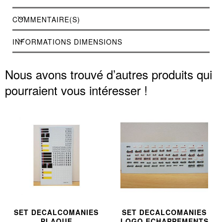
dans de l'eau une dizaine de seconde afin
COMMENTAIRE(S)
qu'elle se détache du support puis de les
apposer sur la miniature jusqu'à leur séchage
INFORMATIONS DIMENSIONS
complet !
Nous avons trouvé d’autres produits qui
pourraient vous intéresser !
SET DECALCOMANIES
SET DECALCOMANIES
PLAQUE
LOGO ECHAPPEMENTS