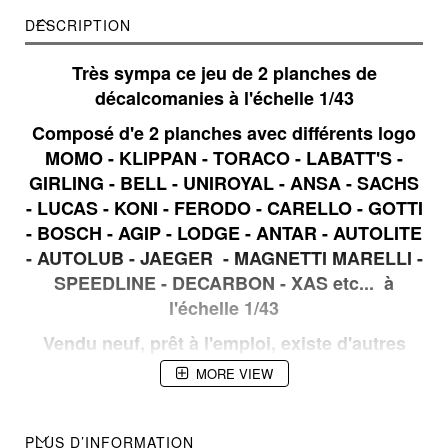
DESCRIPTION
Très sympa ce jeu de 2 planches de
décalcomanies à l'échelle 1/43
Composé d'e 2 planches avec différents logo
MOMO - KLIPPAN - TORACO - LABATT'S -
GIRLING - BELL - UNIROYAL - ANSA - SACHS
- LUCAS - KONI - FERODO - CARELLO - GOTTI
- BOSCH - AGIP - LODGE - ANTAR - AUTOLITE
- AUTOLUB - JAEGER - MAGNETTI MARELLI -
SPEEDLINE - DECARBON - XAS etc... à
l'échelle 1/43
Vendu neuf, prêt à l'emploi, existe d'autres
planches dans d'autres thèmes d'une
MORE VIEW
utilisation assez simple, réalisés en
tampographie, après avoir séparé les chiffres
et lettres concernés il suffit de les tremper
PLUS D’INFORMATION