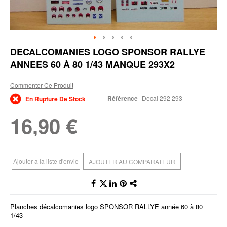
Skip
DECALCOMANIES LOGO SPONSOR RALLYE
to
ANNEES 60 À 80 1/43 MANQUE 293X2
the
beginning
of
Commenter Ce Produit
the
Référence
Decal 292 293
En Rupture De Stock
images
gallery
16,90 €
Ajouter a la liste d'envie
AJOUTER AU COMPARATEUR
Planches décalcomanies logo SPONSOR RALLYE année 60 à 80
1/43