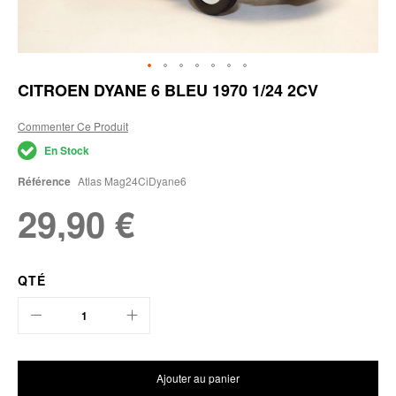
Skip
CITROEN DYANE 6 BLEU 1970 1/24 2CV
to
the
Commenter Ce Produit
beginning
of
En Stock
the
images
Référence
Atlas Mag24CiDyane6
gallery
29,90 €
QTÉ
Ajouter au panier