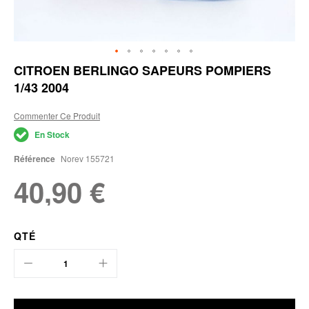
Skip
CITROEN BERLINGO SAPEURS POMPIERS
to
1/43 2004
the
beginning
of
Commenter Ce Produit
the
En Stock
images
gallery
Référence
Norev 155721
40,90 €
QTÉ