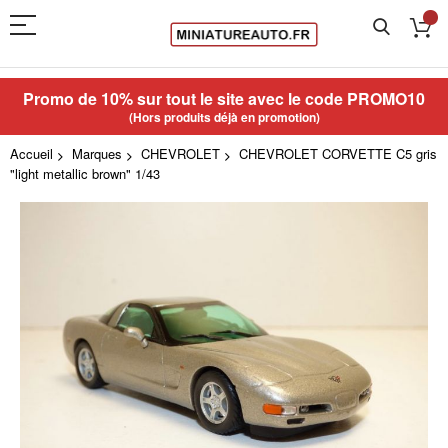
Promo de 10% sur tout le site avec le code
PROMO10
(Hors produits déjà en promotion)
Accueil
Marques
CHEVROLET
CHEVROLET CORVETTE C5 gris
"light metallic brown" 1/43
Skip
to
the
end
of
the
images
gallery