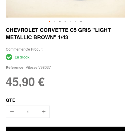
Skip
CHEVROLET CORVETTE C5 GRIS "LIGHT
to
METALLIC BROWN" 1/43
the
beginning
of
Commenter Ce Produit
the
En Stock
images
gallery
Référence
Vitesse V98037
45,90 €
QTÉ