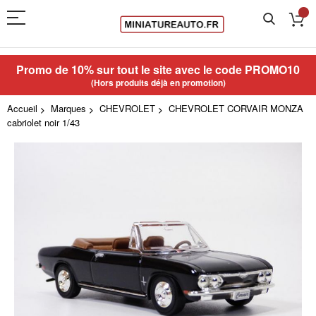
Promo de 10% sur tout le site avec le code
PROMO10
(Hors produits déjà en promotion)
Accueil
Marques
CHEVROLET
CHEVROLET CORVAIR MONZA
cabriolet noir 1/43
Skip
to
the
end
of
the
images
gallery