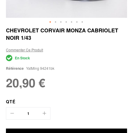
Skip
CHEVROLET CORVAIR MONZA CABRIOLET
to
NOIR 1/43
the
beginning
of
Commenter Ce Produit
the
En Stock
images
gallery
Référence
YatMing 94241bk
20,90 €
QTÉ