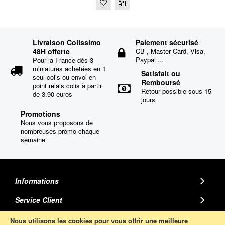
Livraison Colissimo
Paiement sécurisé
48H offerte
CB , Master Card, Visa,
Paypal ...
Pour la France dès 3
miniatures achetées en 1
Satisfait ou
seul colis ou envoi en
Remboursé
point relais colis à partir
Retour possible sous 15
de 3.90 euros
jours
Promotions
Nous vous proposons de
nombreuses promo chaque
semaine
Informations
Service Client
MINIATURE AUTO
Nous utilisons les cookies pour vous offrir une meilleure