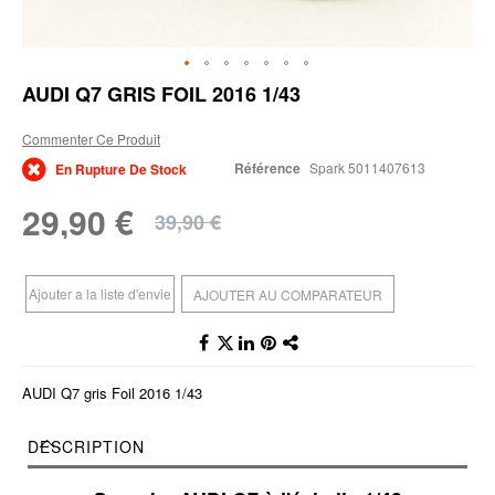
Skip
AUDI Q7 GRIS FOIL 2016 1/43
to
the
Commenter Ce Produit
beginning
of
Référence
Spark 5011407613
En Rupture De Stock
the
images
29,90 €
39,90 €
gallery
Ajouter a la liste d'envie
AJOUTER AU COMPARATEUR
AUDI Q7 gris Foil 2016 1/43
DESCRIPTION