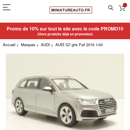
Promo de 10% sur tout le site avec le code
PROMO10
(Hors produits déjà en promotion)
Accueil
Marques
AUDI
AUDI Q7 gris Foil 2016 1/43
Skip
to
the
end
of
the
images
gallery