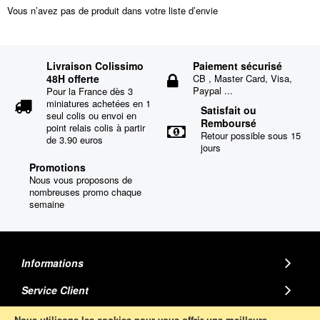
Vous n’avez pas de produit dans votre liste d’envie
Livraison Colissimo
Paiement sécurisé
48H offerte
CB , Master Card, Visa,
Paypal ...
Pour la France dès 3
miniatures achetées en 1
Satisfait ou
seul colis ou envoi en
Remboursé
point relais colis à partir
Retour possible sous 15
de 3.90 euros
jours
Promotions
Nous vous proposons de
nombreuses promo chaque
semaine
Informations
Service Client
MINIATURE AUTO
Nous utilisons les cookies pour vous offrir une meilleure