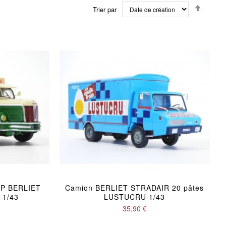
Par
Trier par
ordre
décrois
TP BERLIET
Camion BERLIET STRADAIR 20 pâtes
 1/43
LUSTUCRU 1/43
35,90 €