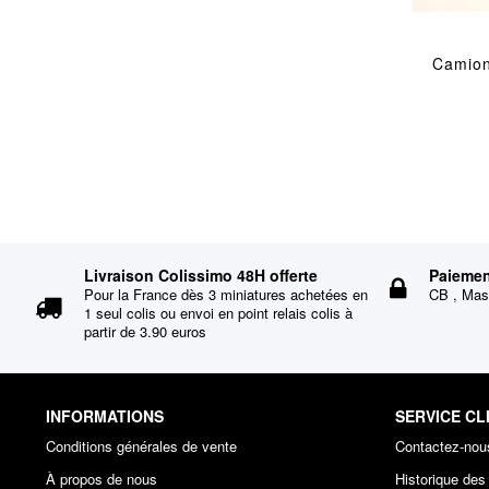
Camio
Livraison Colissimo 48H offerte
Paiemen
Pour la France dès 3 miniatures achetées en
CB , Mast
1 seul colis ou envoi en point relais colis à
partir de 3.90 euros
INFORMATIONS
SERVICE CL
Conditions générales de vente
Contactez-nou
À propos de nous
Historique de