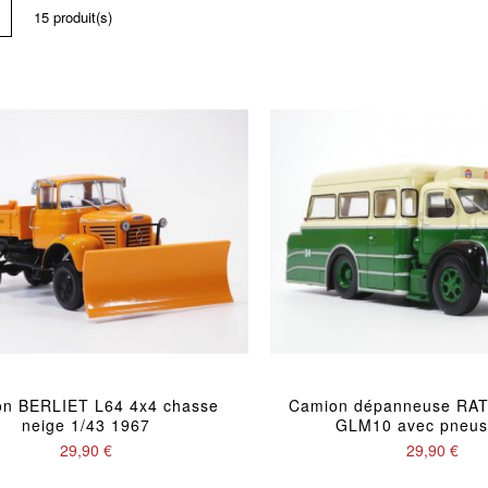
cher
Liste
15
produit(s)
n BERLIET L64 4x4 chasse
Camion dépanneuse RA
neige 1/43 1967
GLM10 avec pneus
29,90 €
29,90 €