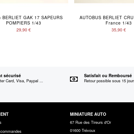
n BERLIET GAK 17 SAPEURS
AUTOBUS BERLIET CRUI
POMPIERS 1/43
France 1/43
29,90 €
35,90 €
t sécurisé
Satisfait ou Remboursé
er Card, Visa, Paypal ...
Retour possible sous 15 jour
IENT
MINIATURE AUTO
s
67 Rue des Tireurs d'Or
01600 Trévoux
s commandes