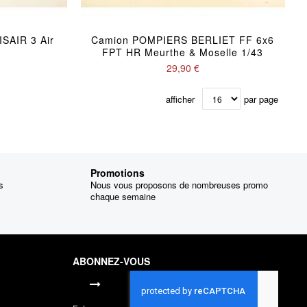
SAIR 3 Air
Camion POMPIERS BERLIET FF 6x6
FPT HR Meurthe & Moselle 1/43
29,90 €
afficher
par page
Promotions
s
Nous vous proposons de nombreuses promo
chaque semaine
ABONNEZ-VOUS
Inscription