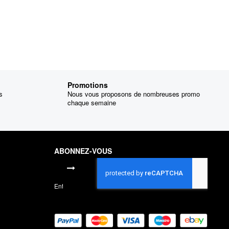
Promotions
s
Nous vous proposons de nombreuses promo
chaque semaine
ABONNEZ-VOUS
Inscription
à
notre
lettre
d’information
: