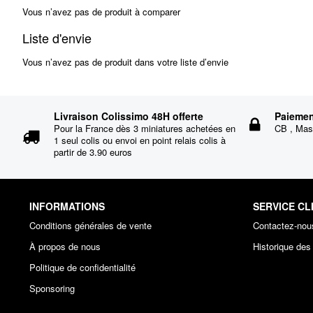
Vous n’avez pas de produit à comparer
Liste d'envie
Vous n’avez pas de produit dans votre liste d’envie
Livraison Colissimo 48H offerte
Paiemen
Pour la France dès 3 miniatures achetées en
CB , Mast
1 seul colis ou envoi en point relais colis à
partir de 3.90 euros
INFORMATIONS
SERVICE CL
Conditions générales de vente
Contactez-nou
À propos de nous
Historique de
Politique de confidentialité
Sponsoring