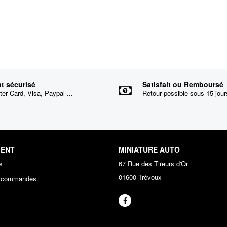
t sécurisé
Satisfait ou Remboursé
er Card, Visa, Paypal ...
Retour possible sous 15 jour
IENT
MINIATURE AUTO
s
67 Rue des Tireurs d'Or
01600 Trévoux
s commandes